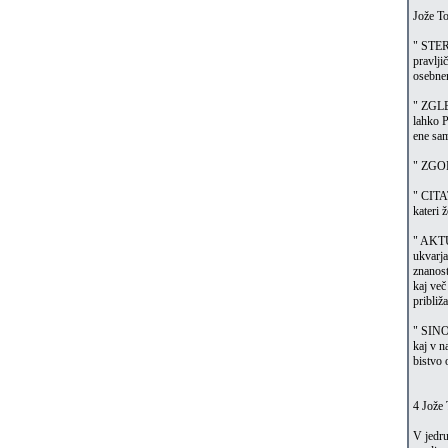
Jože To
" STERE
pravlji
osebnem
" ZGLED
lahko P
ene sam
" ZGOD
" CITAT
kateri 
" AKTUA
ukvarja
znanost
kaj več
približ
" SINOP
kaj v n
bistvo 
4 Jože 
V jedru