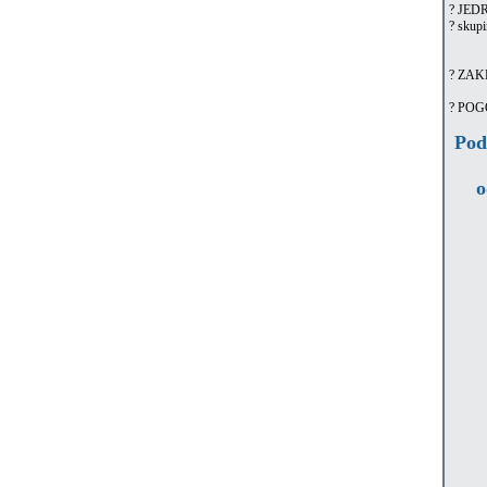
? JED
? skupi
? ZAK
? POG
Podp
o