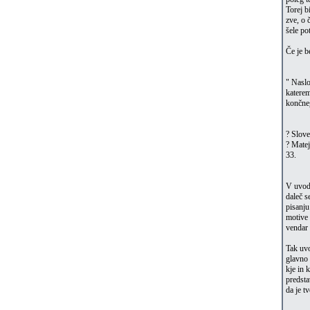
Torej b
zve, o 
šele po
Če je b
" Naslo
katerem
končneg
? Slove
? Matej
33.
V uvodu
daleč s
pisanju
motive 
vendar 
Tak uvo
glavno 
kje in 
predsta
da je t