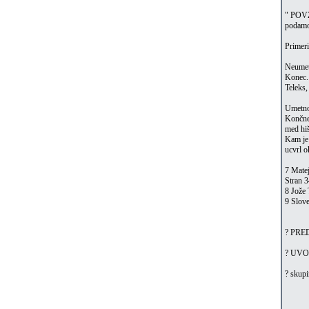
" POVZ
podamo 
Primeri
Neumet
Konec. 
Teleks,
Umetno
Končne 
med hiš
Kam je 
ucvrl o
7 Matej
Stran 3
8 Jože 
9 Slove
? PRE
? UV
? skupi