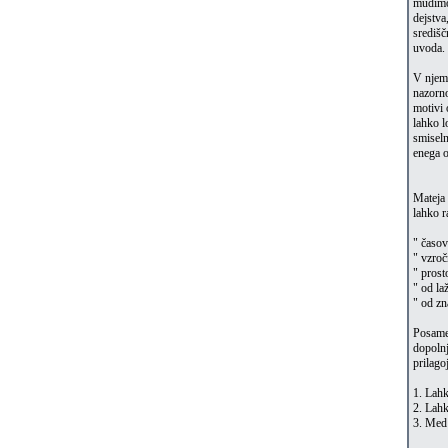
mudimo 
dejstva
središč
uvoda.
V njem 
nazorno
motivi 
lahko l
smiseln
enega o
Mateja 
lahko r
" časo
" vzroč
" prost
" od la
" od z
Posamez
dopolnj
prilago
1. Lahk
2. Lah
3. Med 