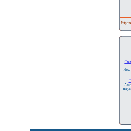
Pripon
Crea
How 
C
Aranž
ureja