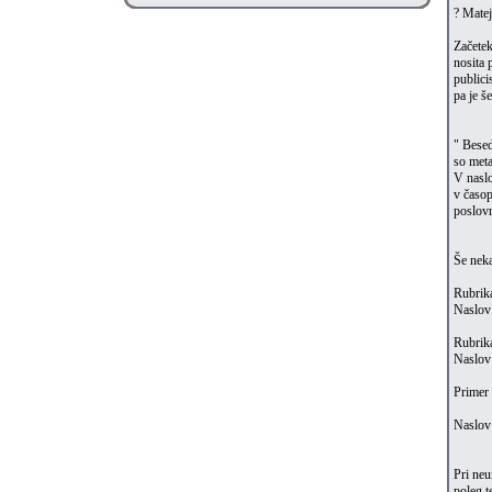
? Mate
Začetek
nosita 
publici
pa je š
" Besed
so meta
V naslo
v časop
poslovn
Še neka
Rubri
Naslov:
Rubri
Naslov:
Primer 
Naslov:
Pri neu
poleg t