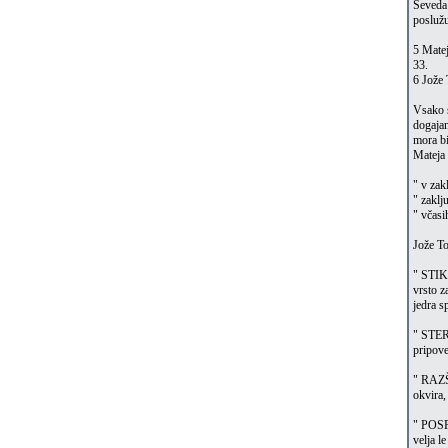
Seveda 
posluž
5 Matej
33.
6 Jože 
Vsako s
dogajan
mora bi
Mateja 
" v zak
" zaklj
" včasi
Jože To
" STIK
vrsto z
jedra s
" STERE
pripove
" RAZŠI
okvira,
" POSP
velja l