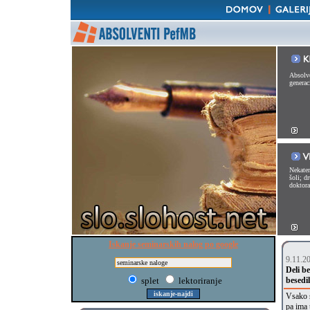
Absolve
generac
Nekater
šoli; d
doktorat
Iskanje seminarskih nalog po google
9.11.2
Deli b
splet
lektoriranje
besedi
Vsako s
pa ima 