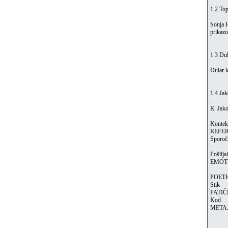
1.2 Top
Sonja H
prikazo
1.3 Dul
Dular l
1.4 Ja
R. Jako
Kontek
REFE
Sporoč
Pošilja
EMOT
POET
Stik
FATI
Kod
META