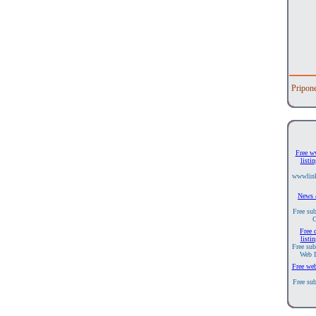
Pripon
Free w
listi
wwwlink
News 
Free sub
C
Free 
listi
Free sub
Web D
Free web
Free sub