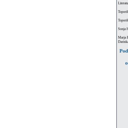
Literatu
Toporiš
Toporiš
Sonja H
Marja B
Darinka
Podp
o