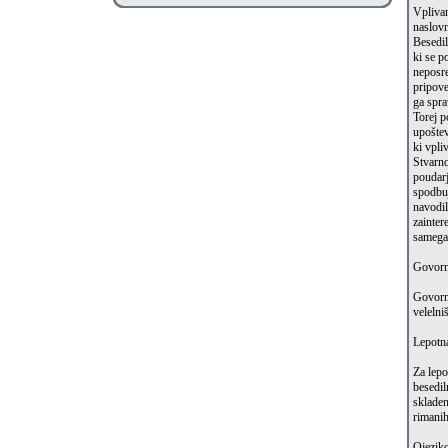
Vplivan
naslovn
Besedil
ki se p
neposre
pripove
ga spra
Torej p
upoštev
ki vpli
Stvarno
poudarj
spodbuj
navodil
zainter
samega
Govorn
Govorno
velelni
Lepotn
Za lepo
besedil
skladen
rimanih
Ojezik