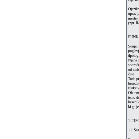
Ojeziko
opravlj
mesta (
(npr. R
FUNKC
Sonja H
poglavj
tipologi
Njena d
sporoče
od smis
časa.
Toda pr
besedil
funkcij
Ob tem 
temo do
besedil
ki ga je
1. TI
1.1 Sea