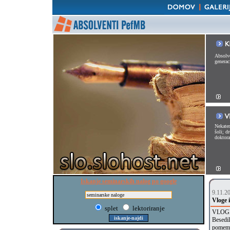
Absolve
generac
Nekater
šoli; d
doktorat
Iskanje seminarskih nalog po google
9.11.2
Vloge i
splet
lektoriranje
VLOGE
Besedil
pomembn