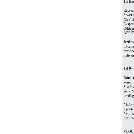
1.5 Bue
Repreze
Stvari 
NEVT
Ekspres
Oddajn
AFEK
Jezikov
informa
razodev
vplivan
1.6 Bri
Brinker
komunik
Searlov
so po S
predlag
" infor
" poeti
" vpliv
" dolžn
VLOG