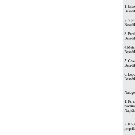
1. Izra
Besedil
2. Vpli
Besedi
3. Pred
Besedil
4.Meta
Besedil
5. Gov
Besedil
6. Lepo
Besedil
Naloge
1. Pri 
pavzira
Napišit
2. Ko g
preprič