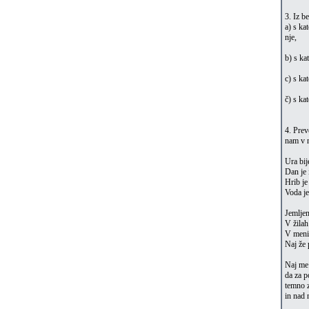
3. Iz b
a) s ka
nje,
b) s ka
c) s ka
č) s ka
4. Prev
nam v n
Ura bij
Dan je 
Hrib je
Voda je
Jemljem
V žilah
V meni 
Naj že 
Naj me 
da za 
temno z
in nad 