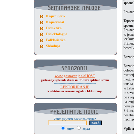
spoznal
Prikazo
Knjižni jezik
Toporiš
Književnost
spoznav
Didaktika
Prikazo
Dialektologija
to je z
jezikov
Folkloristika
Primer:
Skladnja
besedil
Razode
Razodev
določen
razmerj
www gostovanje sloHOST
njegove
gostovanje spletnih strani in izdelava spletnih strani
-----------------------------------------------
tonska 
LEKTORIRANJE
je treb
kvalitetno in cenovno ugodno lektoriranje
in seve
po svoj
na svoj
nove po
Primer:
posebni
Želite prejemati novice po emailu?
medmet
Vplivan
prijavi
odjavi