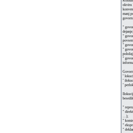
Komunik
okviru 
konvenc
manj po
govorni
" govor
dejanje
" govor
povsem 
" govor
" govor
položaj
" govor
informa
Govorno
˘ lokuci
˘ iloku
˘ perlo
Ilokuci
besedil
" repre
" direk
…);
" komis
" ekspr
" dekla