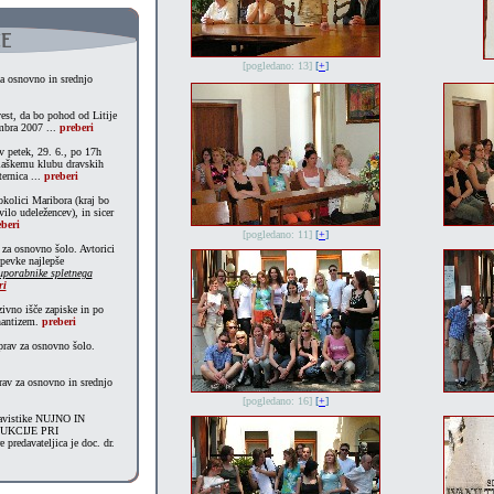
[pogledano: 13]
[
+
]
za osnovno in srednjo
vest, da bo pohod od Litije
mbra 2007 ...
preberi
v petek, 29. 6., po 17h
slaškemu klubu dravskih
ternica ...
preberi
okolici Maribora (kraj bo
ilo udeležencev), in sicer
beri
[pogledano: 11]
[
+
]
 za osnovno šolo. Avtorici
spevke najlepše
 uporabnike spletnega
ri
zivno išče zapiske in po
nantizem.
preberi
rav za osnovno šolo.
rav za osnovno in srednjo
[pogledano: 16]
[
+
]
lavistike NUJNO IN
UKCIJE PRI
redavateljica je doc. dr.