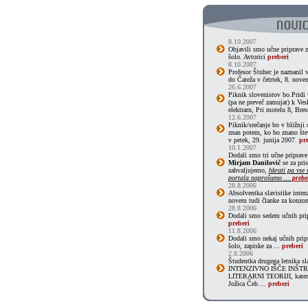
8.10.2007
Objavili smo učne priprave 
šolo. Avtorici
preberi
8.10.2007
Profesor Štuhec je naznanil 
do Čateža v četrtek, 8. nove
26.6.2007
Piknik slovenistov bo.Pridi 
(pa ne preveč zamujat) k Ve
elektrarn, Pri motelu 8, Bres
12.6.2007
Piknik/srečanje bo v bližnji 
znan potem, ko bo znano štev
v petek, 29. junija 2007.
pre
10.1.2007
Dodali smo tri učne priprave
Mirjam Danilovič
se za pri
zahvaljujemo,
hkrati pa vse
portala naprošamo ...
prebe
28.8.2006
Absolventka slavistike inten
novem tudi članke za konzo
28.8.2006
Dodali smo sedem učnih prip
preberi
11.8.2006
Dodali smo nekaj učnih prip
šolo, zapiske za ...
preberi
2.8.2006
Študentka drugega letnika s
INTENZIVNO IŠČE INŠTR
LITERARNI TEORIJI, katere p
Jožica Čeh ...
preberi