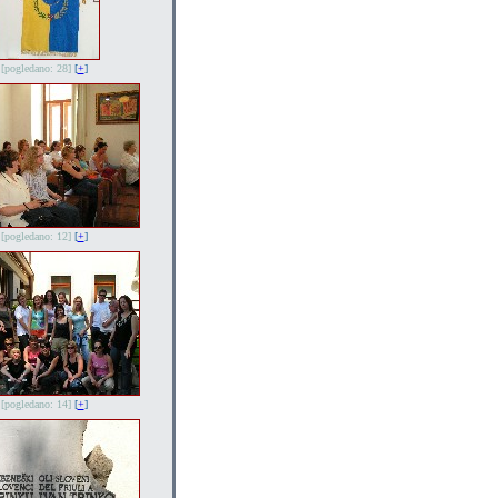
[pogledano: 28]
[
+
]
[pogledano: 12]
[
+
]
[pogledano: 14]
[
+
]