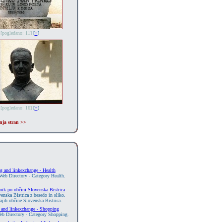
[pogledano: 11]
[
+
]
[pogledano: 16]
[
+
]
ja stran >>
ng and linkexchange - Health
Web Directory - Category Health.
nik po občini Slovenska Bistrica
enska Bistrica z besedo in sliko.
ajih občine Slovenska Bistrica.
g and linkexchange - Shopping
eb Directory - Category Shopping.