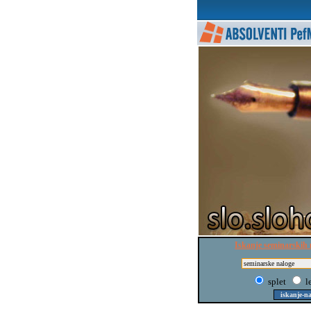
Iskanje seminarskih 
splet
l