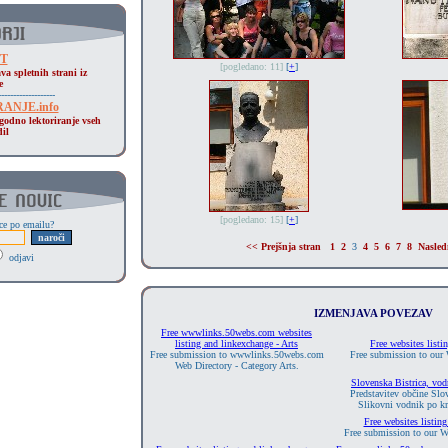
ST
[pogledano: 11]
[
+
]
va spletnih strani iz
e
-------------------
ANJE.info
godno lektoriranje vseh
dil
[pogledano: 15]
[
+
]
ice po emailu?
<< Prejšnja stran
1
2
3
4
5
6
7
8
Nasledn
odjavi
IZMENJAVA POVEZAV
Free wwwlinks.50webs.com websites
listing and linkexchange - Arts
Free websites listi
Free submission to wwwlinks.50webs.com
Free submission to our 
Web Directory - Category Arts.
Slovenska Bistrica, vod
Predstavitev občine Slov
Slikovni vodnik po kr
Free websites listin
Free submission to our W