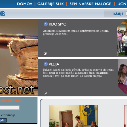
Absolventi slovenskega jezika s književnostjo na PefMB,
generacija 2000-2005.
Nekateri izmed nas bodo učitelji, bodisi na osnovni ali srednji
šoli; drugi se bodo odločili za nadaljnji študij (magisterij,
doktorat); tretji pa bodo lektorji ali karkoli drugega.
nalog po googlu
ektoriranje