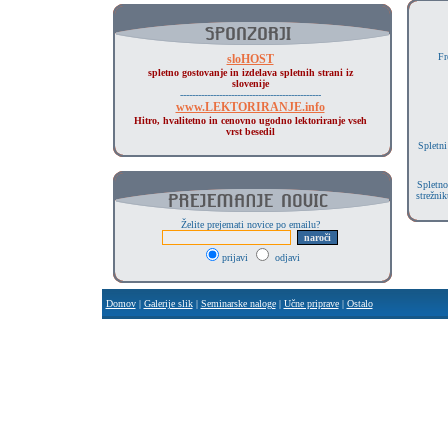
Fr
sloHOST
spletno gostovanje in izdelava spletnih strani iz
slovenije
-----------------------------------------------
www.LEKTORIRANJE.info
Hitro, hvalitetno in cenovno ugodno lektoriranje vseh
vrst besedil
Spletni
Spletno
strežni
Želite prejemati novice po emailu?
prijavi
odjavi
Domov
|
Galerije slik
|
Seminarske naloge
|
Učne priprave
|
Ostalo