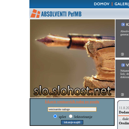
Absolve
generac
Nekater
šoli; d
doktorat
Iskanje seminarskih nalog po googlu
11.8.2
Dodan
splet
lektoriranje
... dia
Oroži