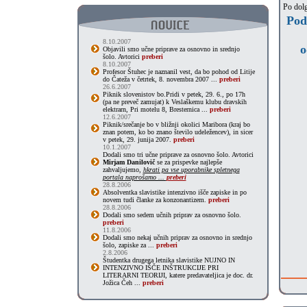
Po dolg
Podp
8.10.2007
o
Objavili smo učne priprave za osnovno in srednjo
šolo. Avtorici
preberi
8.10.2007
Profesor Štuhec je naznanil vest, da bo pohod od Litije
do Čateža v četrtek, 8. novembra 2007 ...
preberi
26.6.2007
Piknik slovenistov bo.Pridi v petek, 29. 6., po 17h
(pa ne preveč zamujat) k Veslaškemu klubu dravskih
elektrarn, Pri motelu 8, Bresternica ...
preberi
12.6.2007
Piknik/srečanje bo v bližnji okolici Maribora (kraj bo
znan potem, ko bo znano število udeležencev), in sicer
v petek, 29. junija 2007.
preberi
10.1.2007
Dodali smo tri učne priprave za osnovno šolo. Avtorici
Mirjam Danilovič
se za prispevke najlepše
zahvaljujemo,
hkrati pa vse uporabnike spletnega
portala naprošamo ...
preberi
28.8.2006
Absolventka slavistike intenzivno išče zapiske in po
novem tudi članke za konzonantizem.
preberi
28.8.2006
Dodali smo sedem učnih priprav za osnovno šolo.
preberi
11.8.2006
Dodali smo nekaj učnih priprav za osnovno in srednjo
šolo, zapiske za ...
preberi
2.8.2006
Študentka drugega letnika slavistike NUJNO IN
INTENZIVNO IŠČE INŠTRUKCIJE PRI
LITERARNI TEORIJI, katere predavateljica je doc. dr.
Jožica Čeh ...
preberi