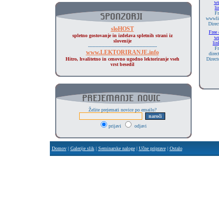
we
li
Fr
wwwli
Direc
sloHOST
Free 
spletno gostovanje in izdelava spletnih strani iz
we
slovenije
lin
-----------------------------------------------
Fr
www.LEKTORIRANJE.info
direc
Hitro, hvalitetno in cenovno ugodno lektoriranje vseh
Direct
vrst besedil
Želite prejemati novice po emailu?
prijavi
odjavi
Domov
|
Galerije slik
|
Seminarske naloge
|
Učne priprave
|
Ostalo