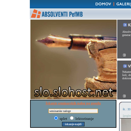
Absolve
generac
Nekater
šoli; d
doktorat
Iskanje seminarskih nalog po googlu
št.: 33
[pogle
splet
lektoriranje