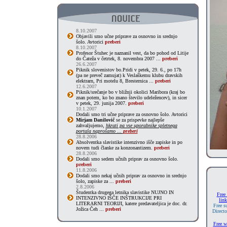
8.10.2007
Objavili smo učne priprave za osnovno in srednjo
šolo. Avtorici
preberi
8.10.2007
Profesor Štuhec je naznanil vest, da bo pohod od Litije
do Čateža v četrtek, 8. novembra 2007 ...
preberi
26.6.2007
Piknik slovenistov bo.Pridi v petek, 29. 6., po 17h
(pa ne preveč zamujat) k Veslaškemu klubu dravskih
elektrarn, Pri motelu 8, Bresternica ...
preberi
12.6.2007
Piknik/srečanje bo v bližnji okolici Maribora (kraj bo
znan potem, ko bo znano število udeležencev), in sicer
v petek, 29. junija 2007.
preberi
10.1.2007
Dodali smo tri učne priprave za osnovno šolo. Avtorici
Mirjam Danilovič
se za prispevke najlepše
zahvaljujemo,
hkrati pa vse uporabnike spletnega
portala naprošamo ...
preberi
28.8.2006
Absolventka slavistike intenzivno išče zapiske in po
novem tudi članke za konzonantizem.
preberi
28.8.2006
Dodali smo sedem učnih priprav za osnovno šolo.
preberi
11.8.2006
Dodali smo nekaj učnih priprav za osnovno in srednjo
šolo, zapiske za ...
preberi
2.8.2006
Študentka drugega letnika slavistike NUJNO IN
Free 
INTENZIVNO IŠČE INŠTRUKCIJE PRI
link
LITERARNI TEORIJI, katere predavateljica je doc. dr.
Free s
Jožica Čeh ...
preberi
Directo
Free 