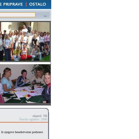
objavil: TH
Število ogledov: 2906
e). Iz njegove besedotvorne podstave