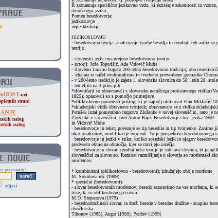
Ř zaznamuje specifično jezikovno vedo, ki raziskuje zakonitosti in vzorce, 
določenega jezika.
Pomen besedotvorja:
jezikoslovje
o
nejezikoslovje
JEZIKOSLOVJE:
· besedotvorna teorija; analiziranje tvorbe besedja in rezultati teh aniliz se
teorijo.
- slovenski jezik ima urejeno besedotvorno teorijo
- avtorji: Jože Toporišič, Ada Vidovič Muha
- Slovenci imamo bogato 200-letno besedotvorno tradicijo; oba teoretika črp
- izhajata iz načel strukturalizma in tvorbeno pretvorbene gramatike Chom
- v 200-letno tradicijo je zajeta 1. slovenska slovnica do 50. letih 20. stole
- temeljila na 3 principih:
*slovničarji so obravnavali s slovensko nemškega protistavnega vidika (
 sloHOST
.net
1825); opazovali so s pomočjo primerjave
pletnih strani
*oblikoslovno pomenski pristop, ki je najbolj oblikoval Fran Miklošič 187
-------------------
*skladenjski vidik obravnave tvorjenk; obravnavajo se z vidika skladenjski
RANJE
Perušek izdal pomembno razpravo Zloženke v novej slovenščini, nato je n
Zloženke v slovenščini, tudi Anton Bajec Besedotvorje slov. jezika 1950 
mskih nalog
in Vidovič Muhe
arskih nalog
· besedotvorje in tekst; povezuje se tip besedila in tip tvorjenke. Zanima 
okazionalizmov, modifikacije tvorjenk. To je perspektiva besedotvornega r
· besedotvorje in jeziki v stiku; koliko sosedski jezik in njegov besedotvor
predvsem obmejna območja, kjer se razvijejo narečja.
· besedotvorje in slovar; rezultat neke teorije je izdelava slovarja, ki je ap
slovenščini za slovar so. Rezultat razmišljanja o slovarja so morfemski slo
morfemov.
ice po emailu?
* kombinirani (oblikoslovno - besedotvorni); združujejo oboje morfeme
M. Sokolova idr. (1999)
* specialni (besedotvorni):
odjavi
- slovar besedotvornih morfemov; besedo razstavimo na vse morfeme, ki s
tiste, ki so oblikoslovnega izvora
M.D. Stepanova (1979)
- besednodružinski slovar; ta druži besede v besedne družine - skupina bes
dvočlenska
Tihonov (1985), Augst (1998), Penčev (1999)