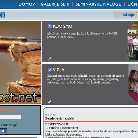
Absolventi slovenskega jezika s književnostjo na PefMB,
generacija 2000-2005.
Nekateri izmed nas bodo učitelji, bodisi na osnovni ali srednji
šoli; drugi se bodo odločili za nadaljnji študij (magisterij,
doktorat); tretji pa bodo lektorji ali karkoli drugega.
 po google
9.4.2006
Besedotvorje - zapiski
ektoriranje
BESEDOTVORJE
1. Splošno o besedotvorju
Izraz besedotvorje je nastal iz besedne zveze to, da se tvor-(i/jo) besed-(a/
lahko razberemo dva pomena:
Ř zaznamuje dejavnost, tj. postopek tvorjenja besed