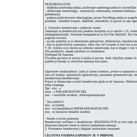
NEJEZIKOSLOVJE:
· didaktika poučevanja jezika; poučevanje materinega jezika in slovenščine 
· oblikovanje terminologij - izrazoslovja; informatika, moderna telefonija;
globalizacije
· podpora jezikoslovnim tehnologijam; prvine človeškega jezika je mogoče 
potrebam - besedilni korpusi, dlančniki, računalniki, ki govori in sam zap
2. Umestitev besedotvorja v jezikovni sistem
Zanimanje za besedotvorje kot posebno disciplino se je razvilo v 19. stolet
mladogramatičarjih. Slovenski komparativist je bil Fran Miklošič. Die S
poglavje slovnice.
- na tem področju se je obravnavalo glasoslovje, oblikoslovje, besedotvorj
- bilo je pozitivistično usmerjeno; iskati čim več tvorjenk in tisto kar je 
V 20. stoletju se je obrnila na sinhrono raziskovanje, kar se dogaja v tem t
išče posebnosti, ampak splošnost in sistemskost.
Ferdinand De Saussure:
Človeška govorica se sestoji iz jezika in govora. Jezik vključuje izrazn
podoba je besedje in slovnična razmerja med njimi.
Ugotovitev strukturalistov: jezik je sistem sistemov, prvine so spoznavne 
ima več struktur: glasoslovno (glasoslovje), pomensko (pomenoslovje), ob
besedotvorna (besedotvorje).
Pojavi se dilema kam uvrstiti besedotvorje glede na de Saussura. Oblikosl
nekaj skupnega.
Npr.: miz - a
miza - e PARADIGMATSKI DEL
miz - i končniški morfemi, oblikospreminjevalni
- 'kos pohištva'
miz - ar (oseba)
miz - ica (manjšalnica) NEPARADIGMATSKI DEL
miz - en (lastnost) obrazilni morfemi
- beseda z novim pomenom
Besedotvorje uvrščamo v besedoslovje. BESEDOSLOVJE je tista veda, ki r
obravnava lastnosti besed in njihova medsebojna razmerja.
3. Povezanost besedotvorja z drugimi jezikovnimi ravninami
CELOTNA VSEBINA ZAPISKOV JE V PRIPONI.