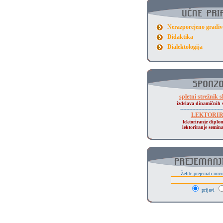
Nerazporejeno gradiv
Didaktika
Dialektologija
spletni strežnik
izdelava dinamičnih s
----------------------------
LEKTORI
lektoriranje diplo
lektoriranje semin
Želite prejemati nov
prijavi