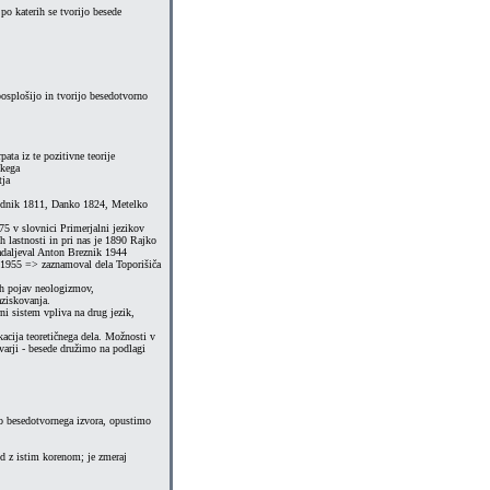
po katerih se tvorijo besede
 posplošijo in tvorijo besedotvorno
ata iz te pozitivne teorije
skega
tja
Vodnik 1811, Danko 1824, Metelko
5 v slovnici Primerjalni jezikov
h lastnosti in pri nas je 1890 Rajko
adaljeval Anton Breznik 1944
- 1955 => zaznamoval dela Toporišiča
jih pojav neologizmov,
aziskovanja.
ni sistem vpliva na drug jezik,
likacija teoretičnega dela. Možnosti v
varji - besede družimo na podlagi
o besedotvornega izvora, opustimo
ed z istim korenom; je zmeraj