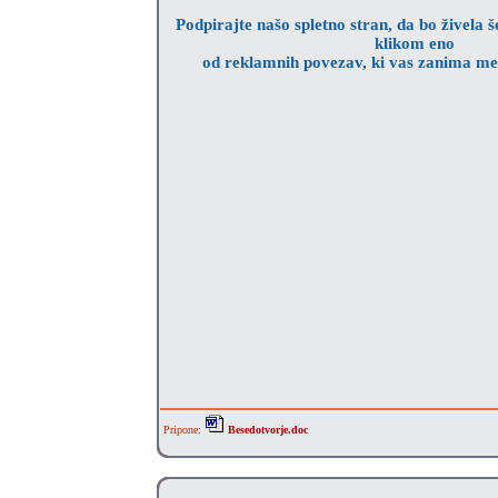
Podpirajte našo spletno stran, da bo živela še
klikom eno
od reklamnih povezav, ki vas zanima me
Pripone:
Besedotvorje.doc