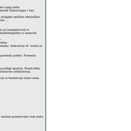
kot tujega jezika
 zbornik Terminologija v času
prilagajati različnim tehnološkim
isuje …
ju pri komparativistih in
tammbildungslehre so imenovali
e
posebno
renutku. Jezikoslovje 20. stoletja ne
o in pomensko podobo. Pomenska
na podlagi opozicije. Beseda lahko
likoslovno (oblikoslovje),
ovje in besedotvorje imata vseeno
aziskuje poimenovalno stran jezika;