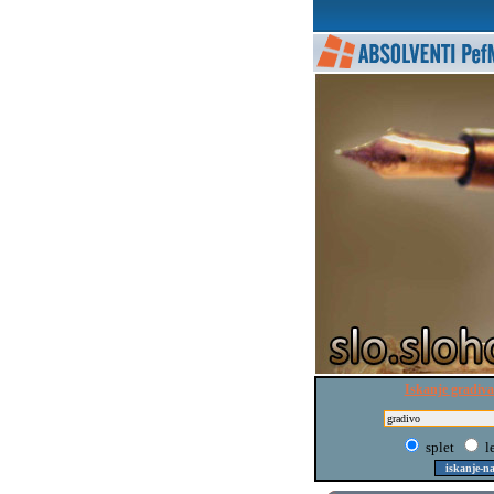
Iskanje gradiva
splet
l