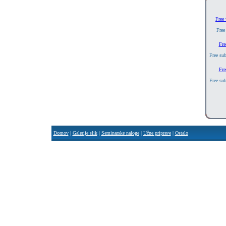
Free
Free
Fre
Free sub
Fre
Free sub
Domov
|
Galerije slik
|
Seminarske naloge
|
Učne priprave
|
Ostalo