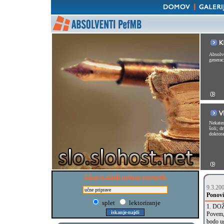
Absolve
generac
Nekater
šoli; d
doktorat
Iskanje učnih priprav po google
9.3.20
Ponovit
splet
lektoriranje
1. DO
Povem, 
bodo ug