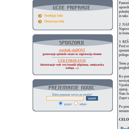
Pantomi
opravil
pokažej
Srednja šola
in tako
Osnovna šola
2. NA
Napovem
in bomo
3. RE
Pred re
strežnik sloHOST
spomnij
gostovanje spletnih strani in registracija domen
priloga
-----------------------------------------------
LEKTORIRANJE
Temu pa
lektoriranje vseh vrst besedil (diploma, seminarska
pregled
naloga ...)
Ko pono
novico(
Vprašam
zjutraj
Nato še
Želite prejemati novice po emailu?
Zopet s
prijavi
odjavi
Po pono
nerazum
CELOT
Podp