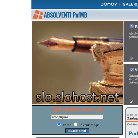
Absolve
generac
Nekater
šoli; d
doktorat
Iskanje učnih priprav po google
8.10.20
Zasebna
splet
lektoriranje
Celotna 
Podp