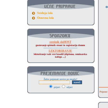
o
Srednja šola
Osnovna šola
strežnik sloHOST
gostovanje spletnih strani in registracija domen
-----------------------------------------------
LEKTORIRANJE
lektoriranje vseh vrst besedil (diploma, seminarska
naloga ...)
Želite prejemati novice po emailu?
prijavi
odjavi
Pripone