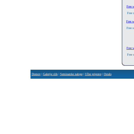
Free 
Free 
Free w
Free s
Free 
Free 
Domov
|
Galerije slik
|
Seminarske naloge
|
Učne priprave
|
Ostalo