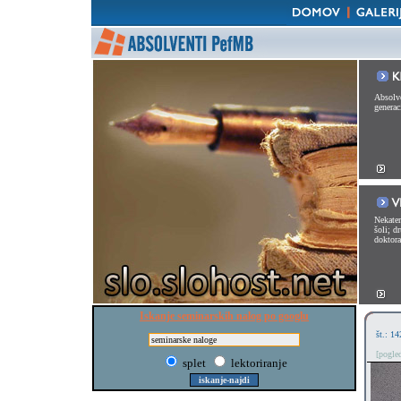
Absolve
generac
Nekater
šoli; d
doktorat
Iskanje seminarskih nalog po googlu
št.: 14
[pogle
splet
lektoriranje