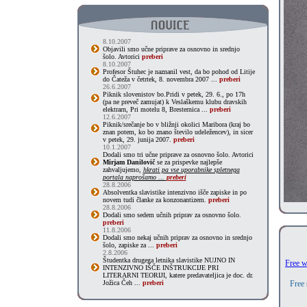
8.10.2007
Objavili smo učne priprave za osnovno in srednjo
šolo. Avtorici
preberi
8.10.2007
Profesor Štuhec je naznanil vest, da bo pohod od Litije
do Čateža v četrtek, 8. novembra 2007 ...
preberi
26.6.2007
Piknik slovenistov bo.Pridi v petek, 29. 6., po 17h
(pa ne preveč zamujat) k Veslaškemu klubu dravskih
elektrarn, Pri motelu 8, Bresternica ...
preberi
12.6.2007
Piknik/srečanje bo v bližnji okolici Maribora (kraj bo
znan potem, ko bo znano število udeležencev), in sicer
v petek, 29. junija 2007.
preberi
10.1.2007
Dodali smo tri učne priprave za osnovno šolo. Avtorici
Mirjam Danilovič
se za prispevke najlepše
zahvaljujemo,
hkrati pa vse uporabnike spletnega
portala naprošamo ...
preberi
28.8.2006
Absolventka slavistike intenzivno išče zapiske in po
novem tudi članke za konzonantizem.
preberi
28.8.2006
Dodali smo sedem učnih priprav za osnovno šolo.
preberi
11.8.2006
Dodali smo nekaj učnih priprav za osnovno in srednjo
šolo, zapiske za ...
preberi
2.8.2006
Študentka drugega letnika slavistike NUJNO IN
Free w
INTENZIVNO IŠČE INŠTRUKCIJE PRI
LITERARNI TEORIJI, katere predavateljica je doc. dr.
Jožica Čeh ...
preberi
Free