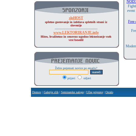
NOD32 
Fight
event
sloHOST
Free 
spletno gostovanje in izdelava spletnih strani iz
slovenije
-----------------------------------------------
Fre
www.LEKTORIRANJE.info
Hitro, hvalitetno in cenovno ugodno lektoriranje vseh
vrst besedil
Moderne
Želite prejemati novice po emailu?
prijavi
odjavi
Domov
|
Galerije slik
|
Seminarske naloge
|
Učne priprave
|
Ostalo