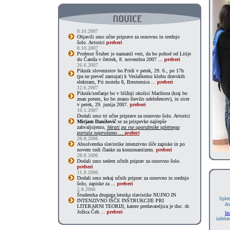
8.10.2007
Objavili smo učne priprave za osnovno in srednjo
šolo. Avtorici
preberi
8.10.2007
Profesor Štuhec je naznanil vest, da bo pohod od Litije
do Čateža v četrtek, 8. novembra 2007 ...
preberi
26.6.2007
Piknik slovenistov bo.Pridi v petek, 29. 6., po 17h
(pa ne preveč zamujat) k Veslaškemu klubu dravskih
elektrarn, Pri motelu 8, Bresternica ...
preberi
12.6.2007
Piknik/srečanje bo v bližnji okolici Maribora (kraj bo
znan potem, ko bo znano število udeležencev), in sicer
v petek, 29. junija 2007.
preberi
10.1.2007
Dodali smo tri učne priprave za osnovno šolo. Avtorici
Mirjam Danilovič
se za prispevke najlepše
zahvaljujemo,
hkrati pa vse uporabnike spletnega
portala naprošamo ...
preberi
28.8.2006
Absolventka slavistike intenzivno išče zapiske in po
novem tudi članke za konzonantizem.
preberi
28.8.2006
Dodali smo sedem učnih priprav za osnovno šolo.
preberi
11.8.2006
Dodali smo nekaj učnih priprav za osnovno in srednjo
šolo, zapiske za ...
preberi
2.8.2006
Študentka drugega letnika slavistike NUJNO IN
Splet
INTENZIVNO IŠČE INŠTRUKCIJE PRI
do
LITERARNI TEORIJI, katere predavateljica je doc. dr.
Jožica Čeh ...
preberi
Iz
izdela