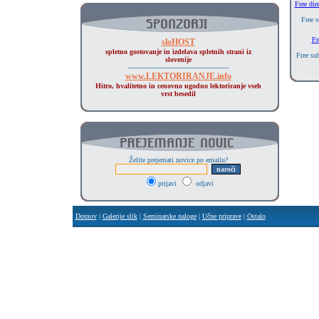
Free dir
Free s
Fr
sloHOST
spletno gostovanje in izdelava spletnih strani iz
Free su
slovenije
-----------------------------------------------
www.LEKTORIRANJE.info
Hitro, hvalitetno in cenovno ugodno lektoriranje vseh
vrst besedil
Želite prejemati novice po emailu?
prijavi
odjavi
Domov
|
Galerije slik
|
Seminarske naloge
|
Učne priprave
|
Ostalo