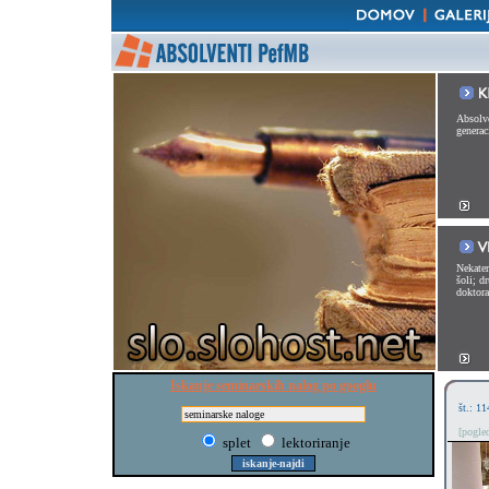
Absolve
generac
Nekater
šoli; d
doktorat
Iskanje seminarskih nalog po googlu
št.: 11
[pogle
splet
lektoriranje