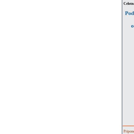
Celotn
Podp
o
Pripon