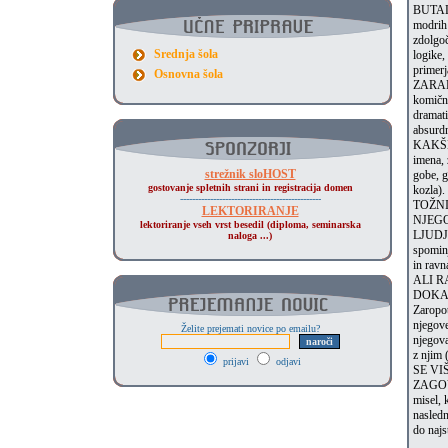
BUTALC
modrih 
zdolgoč
Srednja šola
logike,
primerj
Osnovna šola
ZARAD
komične
dramati
absurdn
KAKŠN
imena, 
strežnik sloHOST
gobe, g
gostovanje spletnih strani in registracija domen
kozla).
-----------------------------------------------
TOŽNI
LEKTORIRANJE
NJEGO
lektoriranje vseh vrst besedil (diploma, seminarska
LJUDJE?
naloga ...)
spominj
in ravn
ALI R
DOKAZ
Zaropot
njegov
Želite prejemati novice po emailu?
njegova
z njim 
prijavi
odjavi
SE VI
ZAGOVO
misel, 
nasledn
do najs