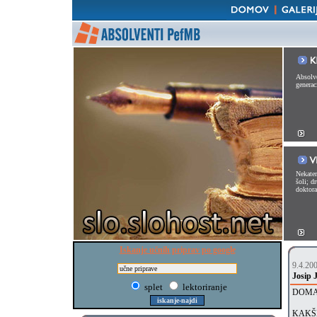
Absolve
generac
Nekater
šoli; d
doktorat
Iskanje učnih priprav po google
9.4.20
Josip 
splet
lektoriranje
DOMAČ
KAKŠE