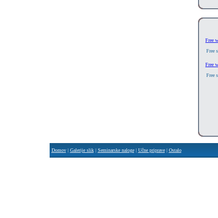
Free 
Free 
Free 
Free 
Domov
|
Galerije slik
|
Seminarske naloge
|
Učne priprave
|
Ostalo