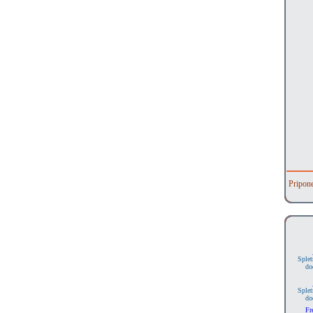
Pripon
Splet
do
Splet
do
Fr