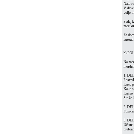
Nato re
V devet
voljo i
Sedaj k
začetku
Za doma
izrezati
b) PO
Na zače
morda k
1. DE
Postavl
Kako pl
Kako so
Kaj so 
Ste že 
2. DE
Pozorni
3. DE
Učenci 
prebran