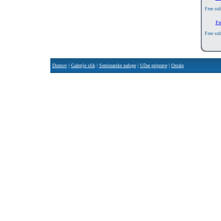
Free su
Fr
Free su
Domov
|
Galerije slik
|
Seminarske naloge
|
Učne priprave
|
Ostalo