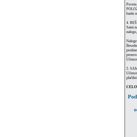
Povem j
POLOŽN
banki n
4. RE
Sami na
nalogo,
Naloge 
Besedno
predmet
prenov
Učencem
5. SA
Učencem
plačiln
CELOT
Podp
o