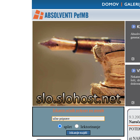
Absolve
generac
Nekater
šoli; d
doktorat
Iskanje učnih priprav po google
9.3.20
Naroč
splet
lektoriranje
POTE
a) NA