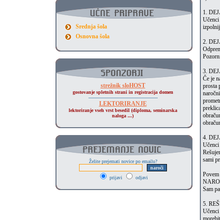
1. DE
Učenci 
Srednja šola
izpolni
Osnovna šola
2. DE
Odpremo
Pozorni
3. DE
Če je n
strežnik sloHOST
prosta 
gostovanje spletnih strani in registracija domen
naročni
-----------------------------------------------
prometn
LEKTORIRANJE
preklica
lektoriranje vseh vrst besedil (diploma, seminarska
obračun
naloga ...)
obračun
4. D
Učenci 
Rešujem
sami pr
Želite prejemati novice po emailu?
Povem j
prijavi
odjavi
NAROČIL
Sam pa 
5. RE
Učenci 
morebit