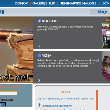
Absolventi slovenskega jezika s književnostjo na PefMB,
generacija 2000-2005.
Nekateri izmed nas bodo učitelji, bodisi na osnovni ali srednji
šoli; drugi se bodo odločili za nadaljnji študij (magisterij,
doktorat); tretji pa bodo lektorji ali karkoli drugega.
nalog po googlu
anketa
Kaj Vas je spodbudilo, da ste obiskali našo spletno stran?
ektoriranje
Priporočila prijateljev/znancev.