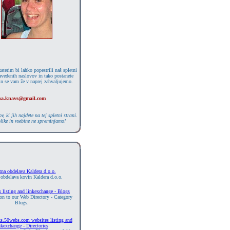
aterim bi lahko popestrili naš spletni
avedenih naslovov in tako postanete
in se vam že v naprej zahvaljujemo.
ha.knavs@gmail.com
 ki jih najdete na tej spletni strani.
like in vsebine ne spreminjamo!
tna obdelava Kaldera d.o.o.
 obdelava kovin Kaldera d.o.o.
s listing and linkexchange - Blogs
on to our Web Directory - Category
Blogs.
s.50webs.com websites listing and
nkexchange - Directories