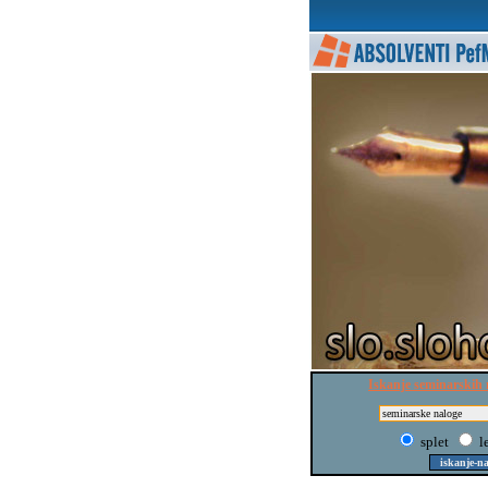
Iskanje seminarskih 
splet
l