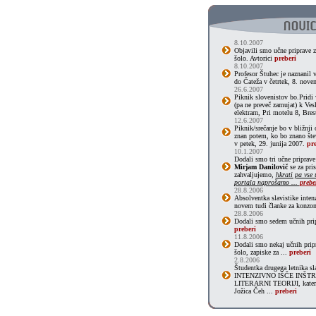
8.10.2007
Objavili smo učne priprave 
šolo. Avtorici
preberi
8.10.2007
Profesor Štuhec je naznanil 
do Čateža v četrtek, 8. nove
26.6.2007
Piknik slovenistov bo.Pridi 
(pa ne preveč zamujat) k Ve
elektrarn, Pri motelu 8, Bres
12.6.2007
Piknik/srečanje bo v bližnji 
znan potem, ko bo znano štev
v petek, 29. junija 2007.
pre
10.1.2007
Dodali smo tri učne priprave
Mirjam Danilovič
se za pri
zahvaljujemo,
hkrati pa vse
portala naprošamo ...
prebe
28.8.2006
Absolventka slavistike inten
novem tudi članke za konzo
28.8.2006
Dodali smo sedem učnih prip
preberi
11.8.2006
Dodali smo nekaj učnih prip
šolo, zapiske za ...
preberi
2.8.2006
Študentka drugega letnika s
INTENZIVNO IŠČE INŠTR
LITERARNI TEORIJI, katere p
Jožica Čeh ...
preberi