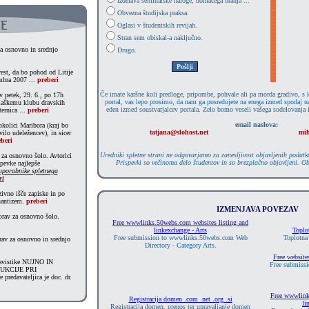
Izdelava seminarske naloge, domačega branja ...
Obvezna študijska praksa.
Oglasi v študentskih revijah.
Stran sem obiskal-a naključno.
za osnovno in srednjo
Drugo.
vest, da bo pohod od Litije
mbra 2007 ...
preberi
Če imate karšne koli predloge, pripombe, pohvale ali pa morda gradivo, s k
v petek, 29. 6., po 17h
portal, vas lepo prosimo, da nam ga posredujete na enega izmed spodaj n
slaškemu klubu dravskih
eden izmed soustvarjalcev portala. Zelo bomo veseli vašega sodelovanja 
ternica ...
preberi
email naslova:
okolici Maribora (kraj bo
tatjana@slohost.net
mi
ilo udeležencev), in sicer
beri
Uredniki spletne strani ne odgovarjamo za zanesljivost objavljenih podatkov,
 za osnovno šolo. Avtorici
Prispevki so večinoma delo študentov in so brezplačno objavljeni. Ob
spevke najlepše
 uporabnike spletnega
ri
zivno išče zapiske in po
nantizem.
preberi
IZMENJAVA POVEZAV
rav za osnovno šolo.
Free wwwlinks.50webs.com websites listing and
linkexchange - Arts
Toplo
Free submission to wwwlinks.50webs.com Web
Toplotna
rav za osnovno in srednjo
Directory - Category Arts.
Free website
lavistike NUJNO IN
Free submissi
UKCIJE PRI
redavateljica je doc. dr.
Free wwwlink
Registracija domen .com .net .org .si
li
Registracija domen, prenos ter upravaljanje domen